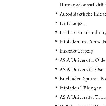
Humanwissenschaftlich
Autodidaktische Initia
Drift Leipzig
El libro Buchhandlun
Infoladen im Conne Is
linxxnet Leipzig
AStA Universität Old
AStA Universität Osn
Buchladen Sputnik P
Infoladen Tübingen
AStA Universität Trier