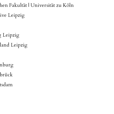
en Fakultät | Universität zu Köln
tive Leipzig
g Leipzig
land Leipzig
enburg
abrück
otsdam