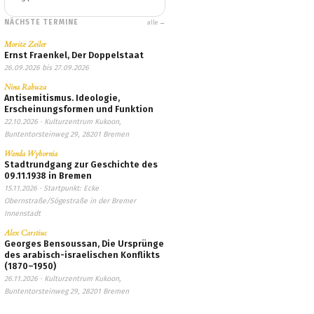
NÄCHSTE TERMINE
alle →
Moritz Zeiler
Ernst Fraenkel, Der Doppelstaat
26.09.2026 bis 27.09.2026
Nina Rabuza
Antisemitismus. Ideologie,
Erscheinungsformen und Funktion
22.10.2026 · Kulturzentrum Kukoon,
Buntentorsteinweg 29, 28201 Bremen
Wanda Wybornia
Stadtrundgang zur Geschichte des
09.11.1938 in Bremen
15.11.2026 · Startpunkt: Ecke
Obernstraße/Sögestraße in der Bremer
Innenstadt
Alex Carstiuc
Georges Bensoussan, Die Ursprünge
des arabisch-israelischen Konflikts
(1870–1950)
26.11.2026 · Kulturzentrum Kukoon,
Buntentorsteinweg 29, 28201 Bremen