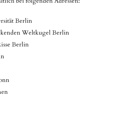
tlich bei folgenden Adressen:
sität Berlin
nkenden Weltkugel Berlin
isse Berlin
in
Bonn
men