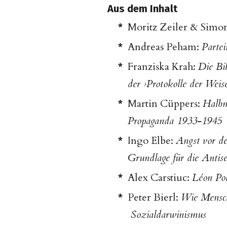
Aus dem Inhalt
Moritz Zeiler & Simo
Andreas Peham:
Parte
Franziska Krah:
Die Bi
der ›Protokolle der Weis
Martin Cüppers:
Halbm
Propaganda 1933-1945
Ingo Elbe:
Angst vor der
Grundlage für die Antis
Alex Carstiuc:
Léon Pol
Peter Bierl:
Wie Mensch
Sozialdarwinismus