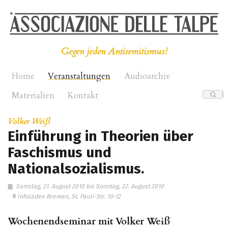
Gegen jeden Antisemitismus!
Home
Veranstaltungen
Audioarchiv
Materialien
Kontakt
Volker Weiß
Einführung in Theorien über
Faschismus und
Nationalsozialismus.
Samstag, 21. August 2010 bis Sonntag, 22. August 2010
Infoladen Bremen, St. Pauli-Str. 10-12
Wochenendseminar mit Volker Weiß