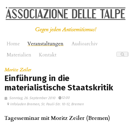
Gegen jeden Antisemitismus!
Home
Veranstaltungen
Audioarchiv
Materialien
Kontakt
Moritz Zeiler
Einführung in die
materialistische Staatskritik
12:00
Sonntag, 26. September 2010
Infoladen Bremen, St. Pauli-Str. 10-12, Bremen
Tagesseminar mit Moritz Zeiler (Bremen)