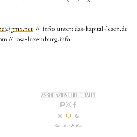
lpe@gmx.net
// Infos unter: das-kapital-lesen.de
com // rosa-luxemburg.info
Kontakt
·
iCal