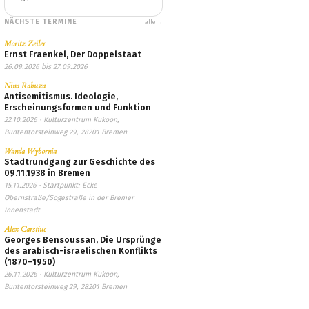
NÄCHSTE TERMINE
alle →
Moritz Zeiler
Ernst Fraenkel, Der Doppelstaat
26.09.2026 bis 27.09.2026
Nina Rabuza
Antisemitismus. Ideologie,
Erscheinungsformen und Funktion
22.10.2026 · Kulturzentrum Kukoon,
Buntentorsteinweg 29, 28201 Bremen
Wanda Wybornia
Stadtrundgang zur Geschichte des
09.11.1938 in Bremen
15.11.2026 · Startpunkt: Ecke
Obernstraße/Sögestraße in der Bremer
Innenstadt
Alex Carstiuc
Georges Bensoussan, Die Ursprünge
des arabisch-israelischen Konflikts
(1870–1950)
26.11.2026 · Kulturzentrum Kukoon,
Buntentorsteinweg 29, 28201 Bremen